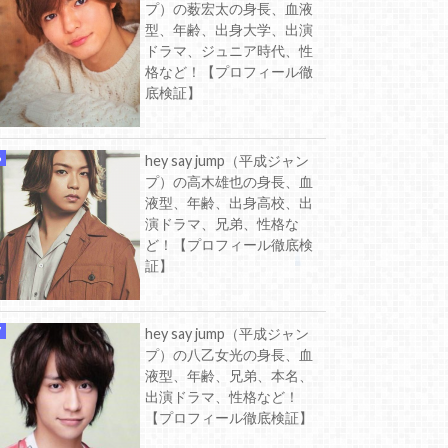
プ）の薮宏太の身長、血液
型、年齢、出身大学、出演
ドラマ、ジュニア時代、性
格など！【プロフィール徹
底検証】
hey say jump（平成ジャン
プ）の高木雄也の身長、血
液型、年齢、出身高校、出
演ドラマ、兄弟、性格な
ど！【プロフィール徹底検
証】
hey say jump（平成ジャン
プ）の八乙女光の身長、血
液型、年齢、兄弟、本名、
出演ドラマ、性格など！
【プロフィール徹底検証】