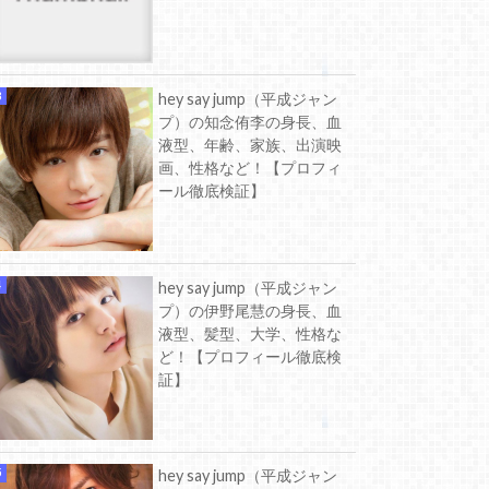
hey say jump（平成ジャン
プ）の知念侑李の身長、血
液型、年齢、家族、出演映
画、性格など！【プロフィ
ール徹底検証】
hey say jump（平成ジャン
プ）の伊野尾慧の身長、血
液型、髪型、大学、性格な
ど！【プロフィール徹底検
証】
hey say jump（平成ジャン