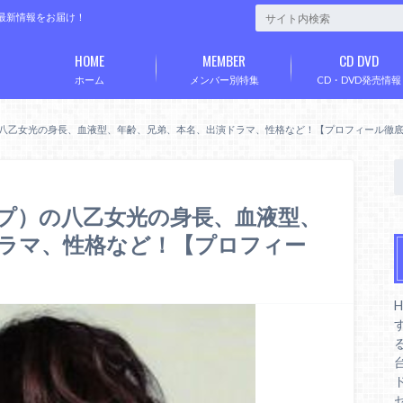
など最新情報をお届け！
HOME
MEMBER
CD DVD
ホーム
メンバー別特集
CD・DVD発売情報
ャンプ）の八乙女光の身長、血液型、年齢、兄弟、本名、出演ドラマ、性格など！【プロフィール徹
成ジャンプ）の八乙女光の身長、血液型、
ラマ、性格など！【プロフィー
H