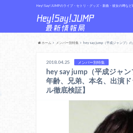
Hey! Say! JUMPのライブ・セトリ・グッズ・新曲・彼女の噂
ホーム
メンバー別特集
hey say jump（平成ジ
2018.04.25
メンバー別特集
hey say jump（平
年齢、兄弟、本名、出演ド
ル徹底検証】