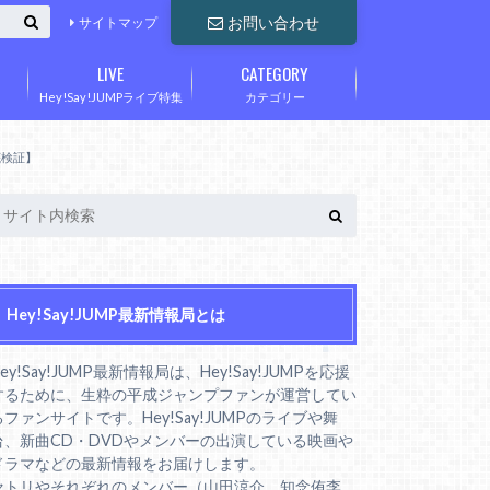
お問い合わせ
サイトマップ
LIVE
CATEGORY
Hey!Say!JUMPライブ特集
カテゴリー
底検証】
Hey!Say!JUMP最新情報局とは
ey!Say!JUMP最新情報局は、Hey!Say!JUMPを応援
するために、生粋の平成ジャンプファンが運営してい
るファンサイトです。Hey!Say!JUMPのライブや舞
台、新曲CD・DVDやメンバーの出演している映画や
ドラマなどの最新情報をお届けします。
セトリやそれぞれのメンバー（山田涼介、知念侑李、