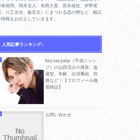
中島裕翔、岡本圭人、有岡大貴、髙木雄也、伊野尾
慧、八乙女光、薮宏太）にまつわる恋の噂など、幅広
い情報をお伝えしていきます。
人気記事ランキング♪
hey say jump（平成ジャン
プ）の山田涼介の身長、血
液型、年齢、出演番組、性
格など！【プロフィール徹
底検証】
お問い合わせ