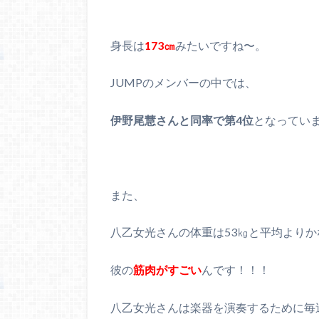
身長は
173㎝
みたいですね〜。
JUMPのメンバーの中では、
伊野尾慧さんと同率で第4位
となってい
また、
八乙女光さんの体重は53㎏と平均より
彼の
筋肉がすごい
んです！！！
八乙女光さんは楽器を演奏するために毎