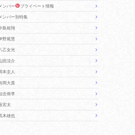
メンバー
プライベート情報
メンバー別特集
中島裕翔
伊野尾慧
八乙女光
山田涼介
岡本圭人
有岡大貴
知念侑李
薮宏太
髙木雄也