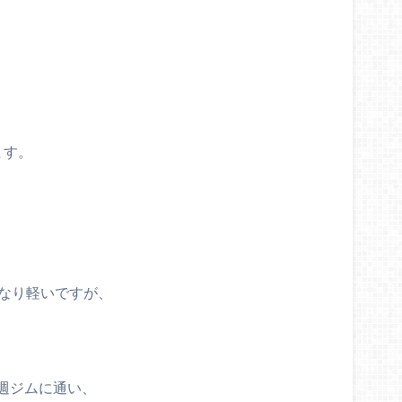
ます。
かなり軽いですが、
週ジムに通い、