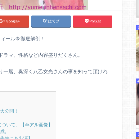
Google+
はてブ
Pocket
フィールを徹底解剖！
ドラマ、性格など内容盛りだくさん。
り一層、奥深く八乙女光さんの事を知って頂けれ
大公開！
について。【卒アル画像】
成。
先生にも出演】