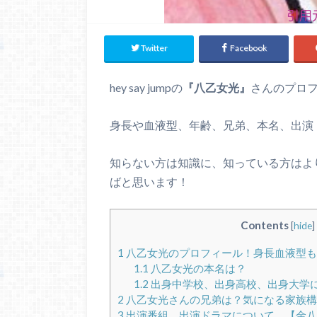
Twitter
Facebook
hey say jumpの
『八乙女光』
さんのプロ
身長や血液型、年齢、兄弟、本名、出演
知らない方は知識に、知っている方はよ
ばと思います！
Contents
[
hide
]
1
八乙女光のプロフィール！身長血液型も
1.1
八乙女光の本名は？
1.2
出身中学校、出身高校、出身大学
2
八乙女光さんの兄弟は？気になる家族構
3
出演番組、出演ドラマについて。【金八