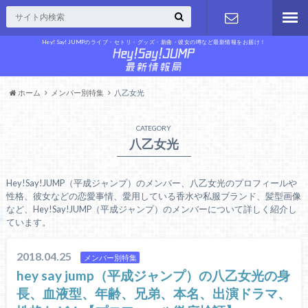
Hey! Say! JUMPのライブ・セトリ・グッズ・新曲・彼女の噂など最新情報をお届け！
お問い合わ
せ
ホーム
メンバー別特集
八乙女光
CATEGORY
八乙女光
Hey!Say!JUMP（平成ジャンプ）のメンバー、八乙女光のプロフィールや
性格、彼女などの恋愛事情、愛用している香水や私服ブランド、髪型画像
など、Hey!Say!JUMP（平成ジャンプ）のメンバーについて詳しく紹介し
ています。
2018.04.25
メンバー別特集
hey say jump（平成ジャンプ）の八乙女光の身
長、血液型、年齢、兄弟、本名、出演ドラマ、