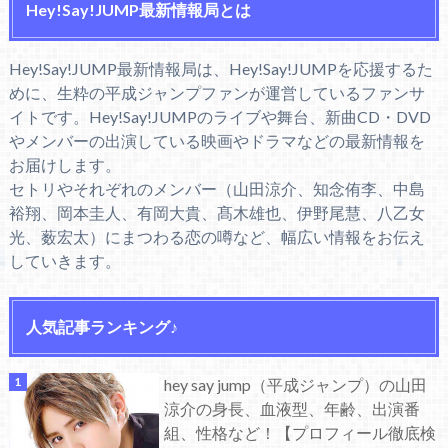
Hey!Say!JUMP最新情報局とは
Hey!Say!JUMP最新情報局は、Hey!Say!JUMPを応援するた
めに、生粋の平成ジャンプファンが運営しているファンサ
イトです。Hey!Say!JUMPのライブや舞台、新曲CD・DVD
やメンバーの出演している映画やドラマなどの最新情報を
お届けします。
セトリやそれぞれのメンバー（山田涼介、知念侑李、中島
裕翔、岡本圭人、有岡大貴、髙木雄也、伊野尾慧、八乙女
光、薮宏太）にまつわる恋の噂など、幅広い情報をお伝え
していきます。
人気記事ランキング♪
hey say jump（平成ジャンプ）の山田
涼介の身長、血液型、年齢、出演番
組、性格など！【プロフィール徹底検