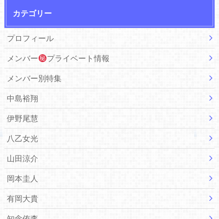
カテゴリー
プロフィール
メンバー
プライベート情報
メンバー別特集
中島裕翔
伊野尾慧
八乙女光
山田涼介
岡本圭人
有岡大貴
知念侑李